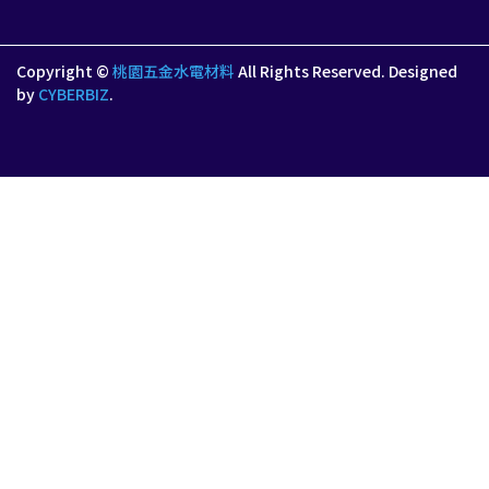
Copyright ©
桃園五金水電材料
All Rights Reserved.
Designed
by
CYBERBIZ
.