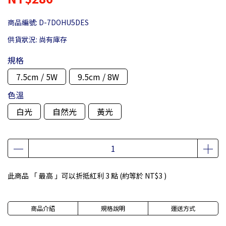
商品編號:
D-7DOHU5DES
供貨狀況:
尚有庫存
規格
7.5cm / 5W
9.5cm / 8W
色溫
白光
自然光
黃光
此商品 「 最高 」可以折抵紅利
3
點 (約等於
NT$3
)
商品介紹
規格說明
運送方式