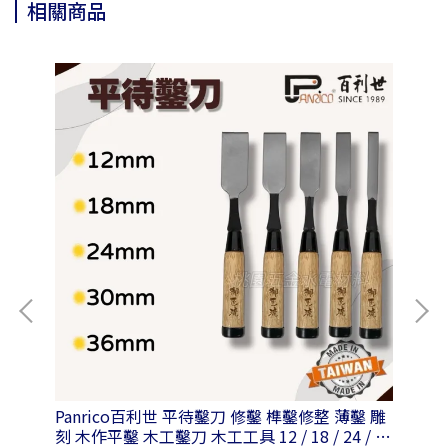
相關商品
 /
Panrico百利世 平待鑿刀 修鑿 榫鑿修整 薄鑿 雕
Pa
刻 木作平鑿 木工鑿刀 木工工具 12 / 18 / 24 / 30
鋼