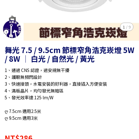
1
/
9
舞光 7.5 / 9.5cm 節標窄角浩克崁燈 5W
/ 8W │ 白光 / 自然光 / 黃光
1、通過 CNS 認證，過安規無干擾
2、護眼無頻閃設計
3、快速接頭，水電安裝的好利器，直接插入方便安裝
4、滿板晶片，均勻發光無暗區
5、發光效率達 125 lm/W
ღ 7.5cm 適用2.5米
ღ 9.5cm 適用3米
NT$286