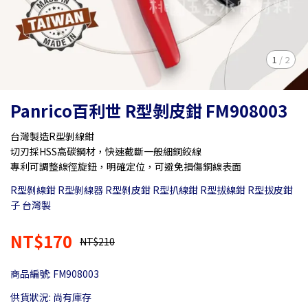
1
/
2
Panrico百利世 R型剝皮鉗 FM908003
台灣製造R型剝線鉗
切刃採HSS高碳鋼材，快速截斷一般細銅絞線
專利可調整線徑旋鈕，明確定位，可避免損傷銅線表面
R型剝線鉗 R型剝線器 R型剝皮鉗 R型扒線鉗 R型拔線鉗 R型拔皮鉗
子 台灣製
NT$170
NT$210
商品編號:
FM908003
供貨狀況:
尚有庫存