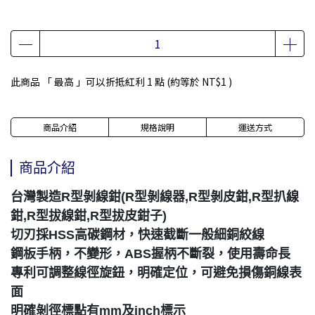
此商品 「 最高 」可以折抵紅利
1
點 (約等於
NT$1
)
商品介紹
規格說明
運送方式
商品介紹
台灣製造R型剝線鉗(R型剝線器,R型剝皮鉗,R型扒線
鉗,R型拔線鉗,R型拔皮鉗子)
切刃採HSS高碳鋼材，快速截斷一般細銅絞線
鋼板手柄，不變形，ABS握柄不斷裂，使用壽命長
專利可調整線徑旋鈕，明確定位，可避免損傷銅線表
面
明確剝徑標點有mm及inch標示