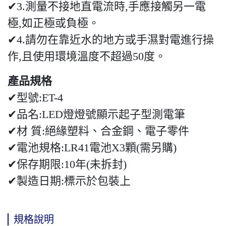
✔3.測量不接地直電流時,手應接觸另一電
極,如正極或負極。
✔4.請勿在靠近水的地方或手濕對電進行操
作,且使用環境溫度不超過50度。
產品規格
✔型號:ET-4
✔品名:LED燈燈號顯示起子型測電筆
✔材 質:絕緣塑料、合金鋼、電子零件
✔電池規格:LR41電池X3顆(需另購)
✔保存期限:10年(未拆封)
✔製造日期:標示於包裝上
規格說明