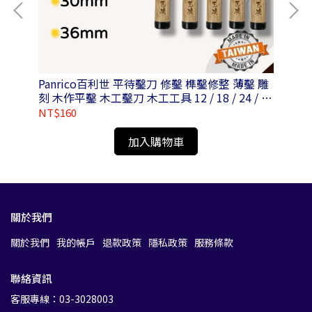
Panrico百利世 平待鑿刀 修鑿 榫鑿修整 薄鑿 雕
Panrico
刻 木作平鑿 木工鑿刀 木工工具 12 / 18 / 24 / 30
/ 36mm
NT$160
NT
加入購物車
關於我們
關於我們
我的帳戶
退款政策
隱私政策
服務條款
聯絡資訊
客服專線：03-3028003