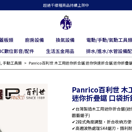
超過千樣種商品持續上架中
蓋板類
廚房設備
換氣設備
電動/手動/氣動工具
3C數位影音/配件
生活五金用品
排水/進水/水管設備
類
,
手動工具類
Panrico百利世 木工用迷你折合鋸 迷你快速折合鋸 迷你折疊鋸 口
Panrico百利世
迷你折疊鋸 口袋折鋸 
✔台灣製造木工用迷你折合鋸(迷你
園藝鋸子)
✔2段式角度調整，折合收納方便
✔高週波熱處理SK4鋸刃，鋒利