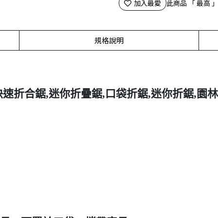
加入最愛
此商品 「 最高
規格說明
速折合鋸,迷你折疊鋸,口袋折鋸,迷你折鋸,園林