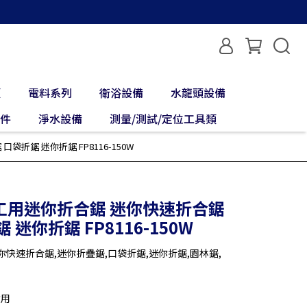
類
電料系列
衛浴設備
水龍頭設備
配件
淨水設備
測量/測試/定位工具類
袋折鋸 迷你折鋸 FP8116-150W
 木工用迷你折合鋸 迷你快速折合鋸
迷你折鋸 FP8116-150W
快速折合鋸,迷你折疊鋸,口袋折鋸,迷你折鋸,園林鋸,
耐用