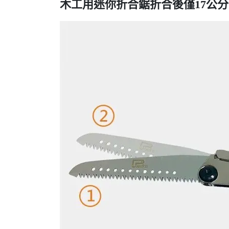
木工用迷你折合鋸折合後僅17公