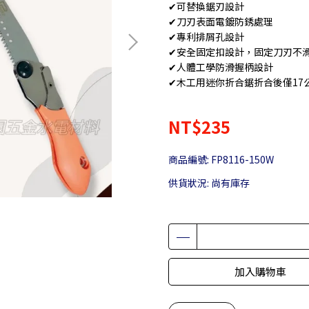
✔可替換鋸刃設計
✔刀刃表面電鍍防銹處理
✔專利排屑孔設計
✔安全固定扣設計，固定刀刃不
✔人體工學防滑握柄設計
✔木工用迷你折合鋸折合後僅17
NT$235
商品編號:
FP8116-150W
供貨狀況:
尚有庫存
加入購物車