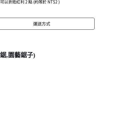
 」可以折抵紅利
2
點 (約等於
NT$2
)
運送方式
鋸,園藝鋸子)