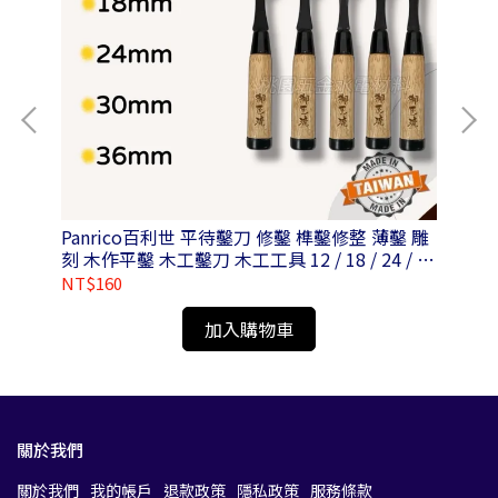
Panrico百利世 平待鑿刀 修鑿 榫鑿修整 薄鑿 雕
Pa
刻 木作平鑿 木工鑿刀 木工工具 12 / 18 / 24 / 30
鋼
/ 36mm
NT$160
NT
加入購物車
關於我們
關於我們
我的帳戶
退款政策
隱私政策
服務條款