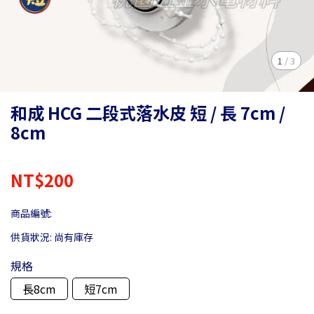
1
/
3
和成 HCG 二段式落水皮 短 / 長 7cm /
8cm
NT$200
商品編號:
供貨狀況:
尚有庫存
規格
長8cm
短7cm