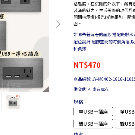
活態度。在沉穩的外表下，藏有
裝潢的魅力，生活美學的現代詮
開關指示燈(橘光)光線柔和，關
圍。
如同帶著沉著的面紗 搭配斑駁水
配色設計,綴飾空間的每個角落,
和色澤
NT$470
商品編號:
JY-M6402-1816-110
供貨狀況:
尚有庫存
規格
單USB一插座
單US
雙USB一插座
雙US
功率