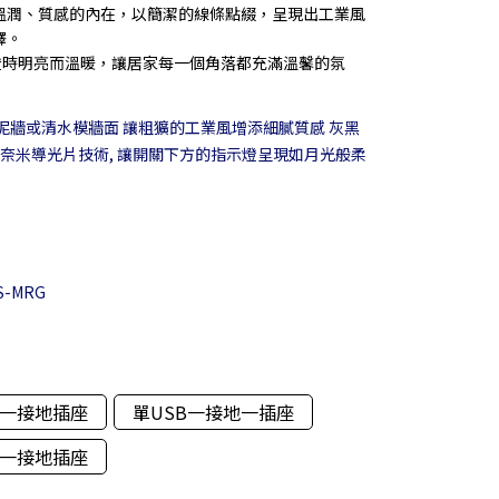
溫潤、質感的內在，以簡潔的線條點綴，呈現出工業風
釋。
燈時明亮而溫暖，讓居家每一個角落都充滿溫馨的氛
泥牆或清水模牆面 讓粗獷的工業風增添細膩質感 灰黑
以奈米導光片技術, 讓開關下方的指示燈呈現如月光般柔
1S-MRG
B一接地插座
單USB一接地一插座
B一接地插座