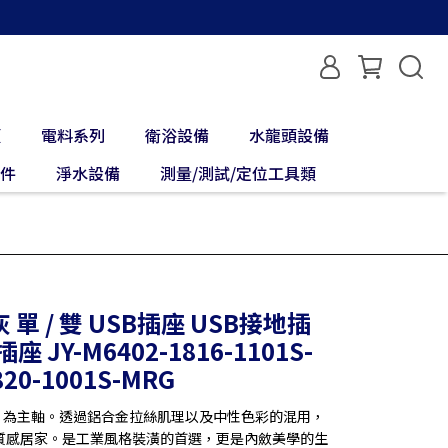
類
電料系列
衛浴設備
水龍頭設備
配件
淨水設備
測量/測試/定位工具類
 單 / 雙 USB插座 USB接地插
JY-M6402-1816-1101S-
820-1001S-MRG
穩」為主軸。透過鋁合金拉絲肌理以及中性色彩的混用，
質感居家。是工業風格裝潢的首選，更是內斂美學的生