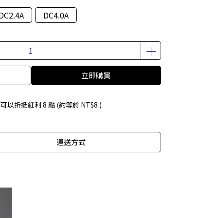
DC2.4A
DC4.0A
立即購買
 」可以折抵紅利
8
點 (約等於
NT$8
)
運送方式