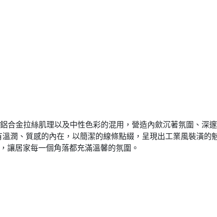
透過鋁合金拉絲肌理以及中性色彩的混用，營造內歛沉著氛圍、深
有溫潤、質感的內在，以簡潔的線條點綴，呈現出工業風裝潢的
暖，讓居家每一個角落都充滿溫馨的氛圍。