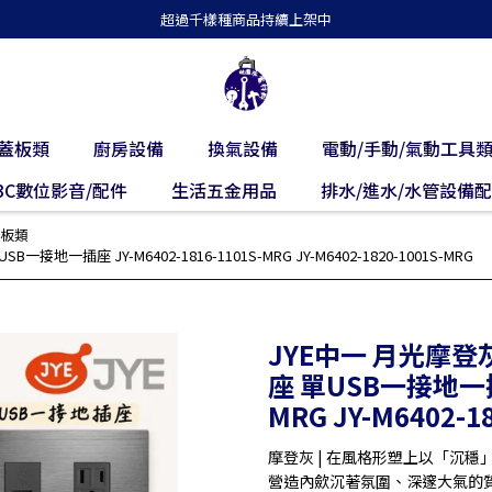
超過千樣種商品持續上架中
蓋板類
廚房設備
換氣設備
電動/手動/氣動工具
3C數位影音/配件
生活五金用品
排水/進水/水管設備
板類
接地一插座 JY-M6402-1816-1101S-MRG JY-M6402-1820-1001S-MRG
JYE中一 月光摩登灰
座 單USB一接地一插座 
MRG JY-M6402-1
摩登灰 | 在風格形塑上以「沉
營造內歛沉著氛圍、深邃大氣的