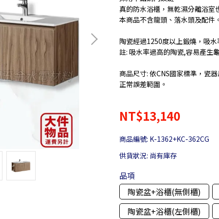
真的防水浴櫃，無乾濕分離浴室
本商品不含龍頭、落水頭及配件
陶瓷經過1250度以上鍛燒，吸
註: 吸水率過高的陶瓷,容易產生
商品尺寸: 依CNS國家標準，瓷器
正常誤差範圍。
NT$13,140
商品編號:
K-1362+KC-362CG
供貨狀況:
尚有庫存
品項
陶瓷盆+浴櫃(無側櫃)
陶瓷盆+浴櫃(左側櫃)