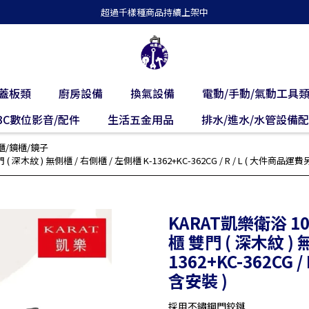
超過千樣種商品持續上架中
蓋板類
廚房設備
換氣設備
電動/手動/氣動工具
3C數位影音/配件
生活五金用品
排水/進水/水管設備
櫃/鏡櫃/鏡子
紋 ) 無側櫃 / 右側櫃 / 左側櫃 K-1362+KC-362CG / R / L ( 大件商品運費另
KARAT凱樂衛浴 
櫃 雙門 ( 深木紋 ) 
1362+KC-362CG 
含安裝 )
採用不鏽鋼門鉸鏈