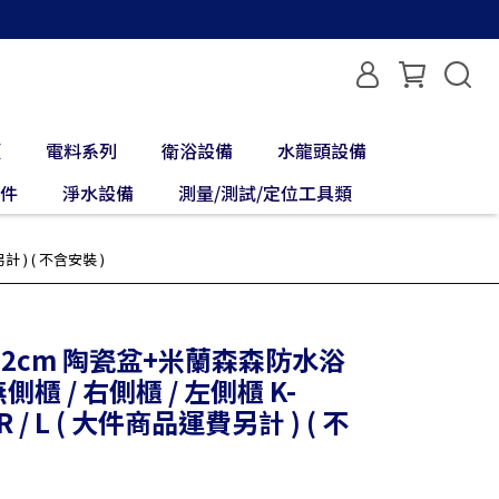
類
電料系列
衛浴設備
水龍頭設備
配件
淨水設備
測量/測試/定位工具類
計 ) ( 不含安裝 )
102cm 陶瓷盆+米蘭森森防水浴
無側櫃 / 右側櫃 / 左側櫃 K-
/ R / L ( 大件商品運費另計 ) ( 不