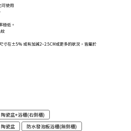
也可使用
。
水率極低。
龜紋
尺寸在±5% 或有加減2~2.5CM或更多的狀況，皆屬於
陶瓷盆+浴櫃(右側櫃)
陶瓷盆
防水發泡板浴櫃(無側櫃)