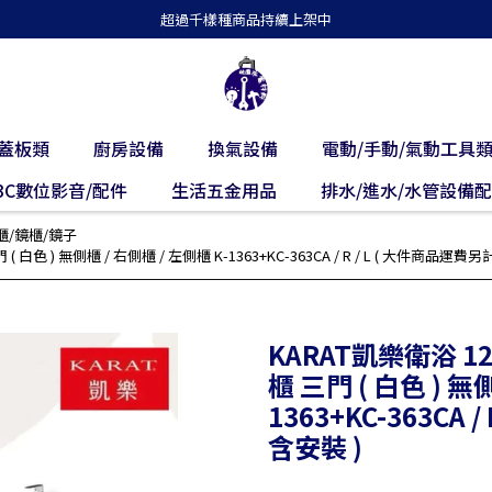
超過千樣種商品持續上架中
蓋板類
廚房設備
換氣設備
電動/手動/氣動工具
3C數位影音/配件
生活五金用品
排水/進水/水管設備
櫃/鏡櫃/鏡子
 ) 無側櫃 / 右側櫃 / 左側櫃 K-1363+KC-363CA / R / L ( 大件商品運費另計 
KARAT凱樂衛浴 
櫃 三門 ( 白色 ) 無
1363+KC-363CA /
含安裝 )