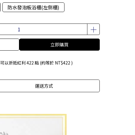
防水發泡板浴櫃(左側櫃)
立即購買
 」可以折抵紅利
422
點 (約等於
NT$422
)
運送方式