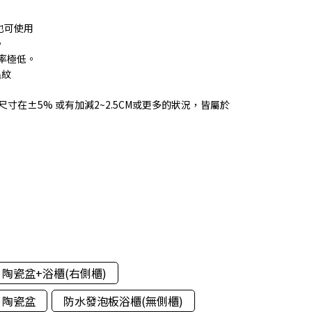
也可使用
。
水率極低。
龜紋
尺寸在±5% 或有加減2~2.5CM或更多的狀況，皆屬於
陶瓷盆+浴櫃(右側櫃)
陶瓷盆
防水發泡板浴櫃(無側櫃)