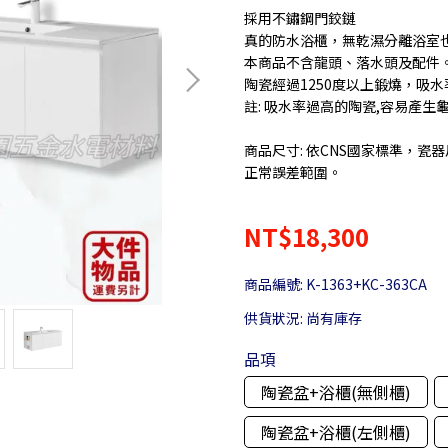
採用不鏽鋼門鉸鏈
真的防水浴櫃，無乾濕分離浴室
本商品不含龍頭、落水頭及配件
陶瓷經過1250度以上鍛燒，吸
註: 吸水率過高的陶瓷,容易產生
商品尺寸: 依CNS國家標準，瓷器
正常誤差範圍。
NT$18,300
商品編號:
K-1363+KC-363CA
供貨狀況:
尚有庫存
品項
陶瓷盆+浴櫃(無側櫃)
陶瓷盆+浴櫃(左側櫃)