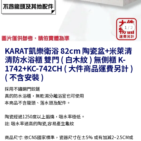
1
/
2
KARAT凱樂衛浴 82cm 陶瓷盆+米萊清
清防水浴櫃 雙門 ( 白木紋 ) 無側櫃 K-
1742+KC-742CH ( 大件商品運費另計 )
( 不含安裝 )
採用不鏽鋼門鉸鏈
真的防水浴櫃，無乾濕分離浴室也可使用
本商品不含龍頭、落水頭及配件。
陶瓷經過1250度以上鍛燒，吸水率極低。
註: 吸水率過高的陶瓷,容易產生龜紋
商品尺寸: 依CNS國家標準，瓷器尺寸在±5% 或有加減2~2.5CM或