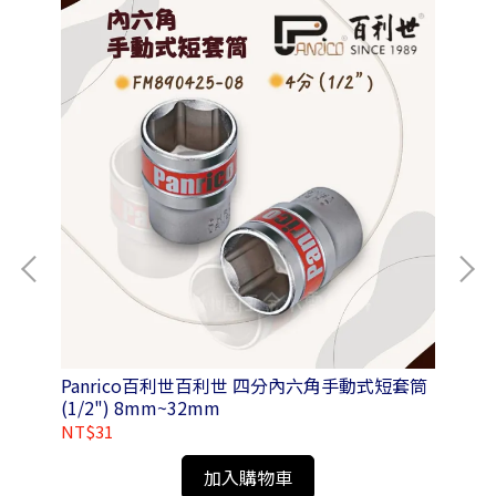
Panrico百利世百利世 四分內六角手動式短套筒
Pa
(1/2") 8mm~32mm
1L
NT$31
NT
加入購物車