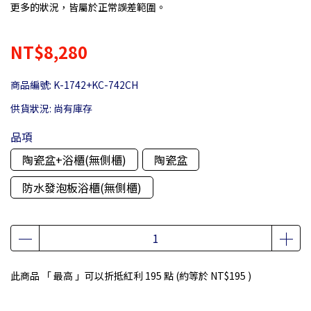
更多的狀況，皆屬於正常誤差範圍。
NT$8,280
商品編號:
K-1742+KC-742CH
供貨狀況:
尚有庫存
品項
陶瓷盆+浴櫃(無側櫃)
陶瓷盆
防水發泡板浴櫃(無側櫃)
此商品 「 最高 」可以折抵紅利
195
點 (約等於
NT$195
)