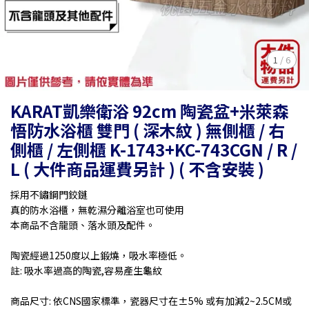
1
/
6
KARAT凱樂衛浴 92cm 陶瓷盆+米萊森
悟防水浴櫃 雙門 ( 深木紋 ) 無側櫃 / 右
側櫃 / 左側櫃 K-1743+KC-743CGN / R /
L ( 大件商品運費另計 ) ( 不含安裝 )
採用不鏽鋼門鉸鏈
真的防水浴櫃，無乾濕分離浴室也可使用
本商品不含龍頭、落水頭及配件。
陶瓷經過1250度以上鍛燒，吸水率極低。
註: 吸水率過高的陶瓷,容易產生龜紋
商品尺寸: 依CNS國家標準，瓷器尺寸在±5% 或有加減2~2.5CM或