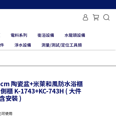
類
電料系列
衛浴設備
水龍頭設備
配件
淨水設備
測量/測試/定位工具類
92cm 陶瓷盆+米萊和風防水浴櫃
側櫃 K-1743+KC-743H ( 大件
含安裝 )
也可使用