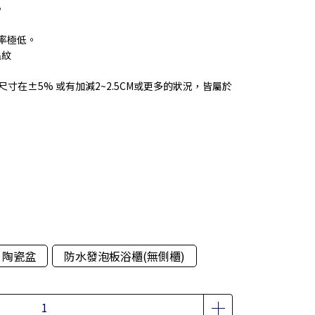
。
水率極低。
龜紋
尺寸在±5% 或有加減2~2.5CM或更多的狀況，皆屬於
陶瓷盆
防水發泡板浴櫃(無側櫃)