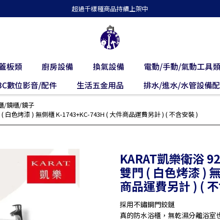
超過千樣種商品持續上架中
蓋板類
廚房設備
換氣設備
電動/手動/氣動工具
3C數位影音/配件
生活五金用品
排水/進水/水管設備
櫃/鏡櫃/鏡子
色烤漆 ) 無側櫃 K-1743+KC-743H ( 大件商品運費另計 ) ( 不含安裝 )
KARAT凱樂衛浴 
雙門 ( 白色烤漆 ) 無
商品運費另計 ) ( 不
採用不鏽鋼門鉸鏈
真的防水浴櫃，無乾濕分離浴室