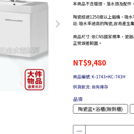
本商品不含龍頭、落水頭及配件
陶瓷經過1250度以上鍛燒，吸
註: 吸水率過高的陶瓷,容易產生
商品尺寸: 依CNS國家標準，瓷器
正常誤差範圍。
NT$9,480
商品編號:
K-1743+KC-743H
供貨狀況:
尚有庫存
品項
陶瓷盆+浴櫃(無側櫃)