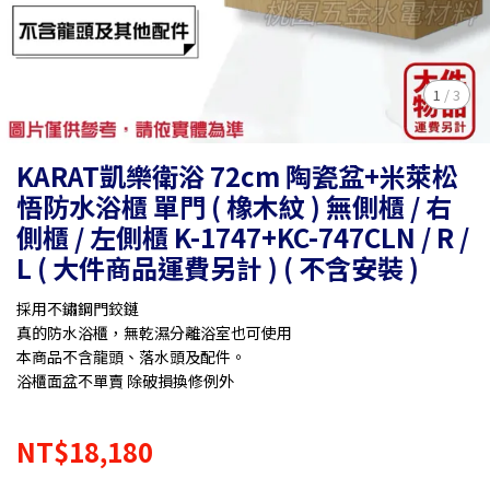
1
/
3
KARAT凱樂衛浴 72cm 陶瓷盆+米萊松
悟防水浴櫃 單門 ( 橡木紋 ) 無側櫃 / 右
側櫃 / 左側櫃 K-1747+KC-747CLN / R /
L ( 大件商品運費另計 ) ( 不含安裝 )
採用不鏽鋼門鉸鏈
真的防水浴櫃，無乾濕分離浴室也可使用
本商品不含龍頭、落水頭及配件。
浴櫃面盆不單賣 除破損換修例外
NT$18,180