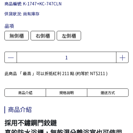
商品編號:
K-1747+KC-747CLN
供貨狀況:
尚有庫存
品項
無側櫃
右側櫃
左側櫃
此商品 「 最高 」可以折抵紅利
211
點 (約等於
NT$211
)
商品介紹
規格說明
運送方式
商品介紹
採用不鏽鋼門鉸鏈
真的防水浴櫃，無乾濕分離浴室也可使用