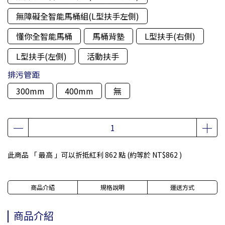
無障礙全智能馬桶組(L型扶手左側)
懂你全智能馬桶
馬桶背塾
L型扶手(右側)
L型扶手(左側)
活動扶手
排污管距
300mm
400mm
無
此商品 「 最高 」可以折抵紅利
862
點 (約等於
NT$862
)
商品介紹
規格說明
運送方式
商品介紹