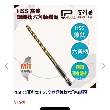
Panrico百利世 HSS高速鋼鍍鈦六角軸鑽頭
Pa
內
NT$40
NT