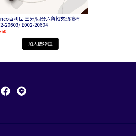
nrico百利世 三分/四分六角軸夾頭接桿
Panrico百利
2-20603/ E002-20604
軸接桿 E002-002
$60
NT$270
加入購物車