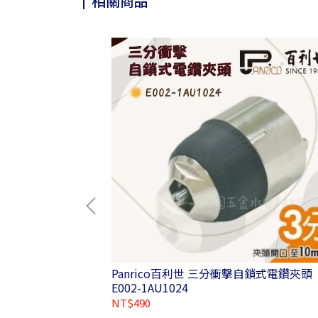
相關商品
泥鑽頭 各規格
Panrico百利世 三分衝擊自鎖式電鑽夾頭
E002-1AU1024
NT$490