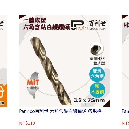
Panrico百利世 六角含鈷白鐵鑽頭 各規格
Pa
NT$110
NT