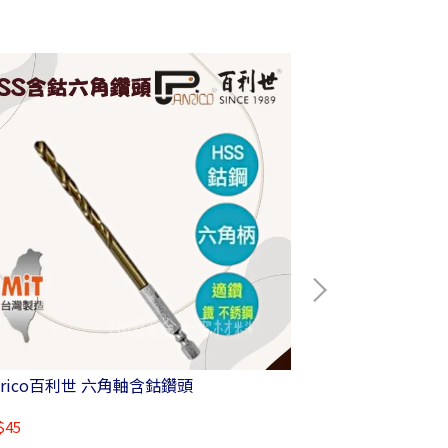
nrico百利世 六角軸含鈷鑽頭
Panrico百利
$45
NT$85