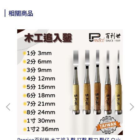
相關商品
角軸接
Panrico百利世 木工追入鑿 打鑿 鑿刀 鑿仔 白火
Pa