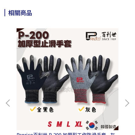
相關商品
Panrico百利世 P-200 加厚型工作防滑手套 - 灰
Pa