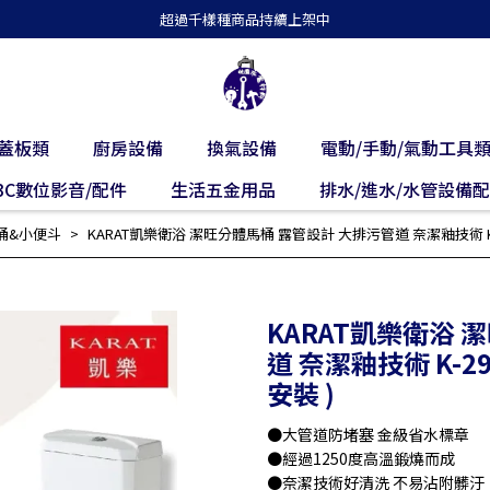
超過千樣種商品持續上架中
蓋板類
廚房設備
換氣設備
電動/手動/氣動工具
3C數位影音/配件
生活五金用品
排水/進水/水管設備
桶&小便斗
KARAT凱樂衛浴 潔旺分體馬桶 露管設計 大排污管道 奈潔釉技術 K-29
KARAT凱樂衛浴 
道 奈潔釉技術 K-29
安裝 )
●大管道防堵塞 金級省水標章
●經過1250度高溫鍛燒而成
●奈潔技術好清洗 不易沾附髒汙