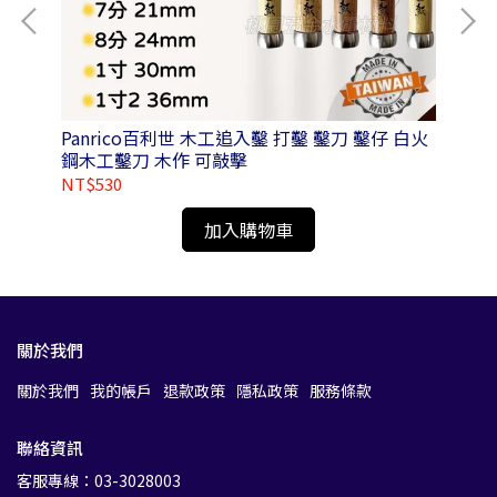
Panrico百利世 木工追入鑿 打鑿 鑿刀 鑿仔 白火
Pa
鋼木工鑿刀 木作 可敲擊
鉋 
N0
NT$530
NT
加入購物車
關於我們
關於我們
我的帳戶
退款政策
隱私政策
服務條款
聯絡資訊
客服專線：03-3028003