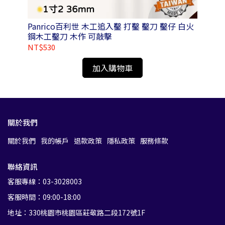
Panrico百利世 木工追入鑿 打鑿 鑿刀 鑿仔 白火
Pa
鋼木工鑿刀 木作 可敲擊
20
NT$530
NT
加入購物車
關於我們
關於我們
我的帳戶
退款政策
隱私政策
服務條款
聯絡資訊
客服專線：03-3028003
客服時間：09:00-18:00
地址：330桃園市桃園區莊敬路二段172號1F