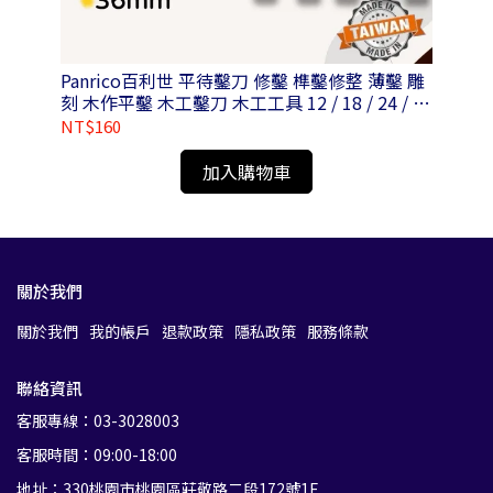
 空
Panrico百利世 平待鑿刀 修鑿 榫鑿修整 薄鑿 雕
Pa
刻 木作平鑿 木工鑿刀 木工工具 12 / 18 / 24 / 30
鋼
/ 36mm
NT$160
NT
加入購物車
關於我們
關於我們
我的帳戶
退款政策
隱私政策
服務條款
聯絡資訊
客服專線：03-3028003
客服時間：09:00-18:00
地址：330桃園市桃園區莊敬路二段172號1F