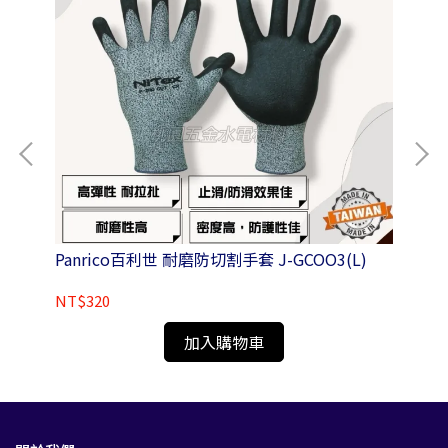
附磁
Panrico百利世 耐磨防切割手套 J-GCOO3(L)
Pa
NT$320
NT
加入購物車