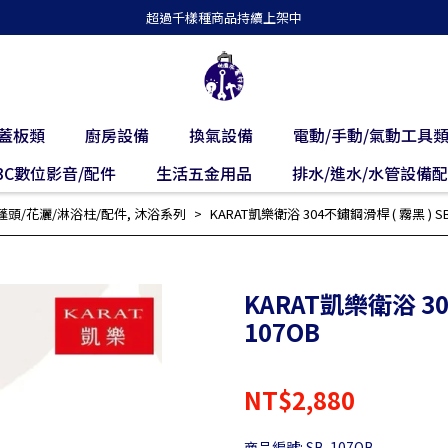
超過千樣種商品持續上架中
蓋板類
廚房設備
換氣設備
電動/手動/氣動工具
3C數位影音/配件
生活五金用品
排水/進水/水管設備
蓬頭/花灑/淋浴柱/配件
,
沐浴系列
KARAT凱樂衛浴 304不鏽鋼滑桿 ( 霧黑 ) SB
KARAT凱樂衛浴 30
107OB
NT$2,880
商品編號:
SB-107OB