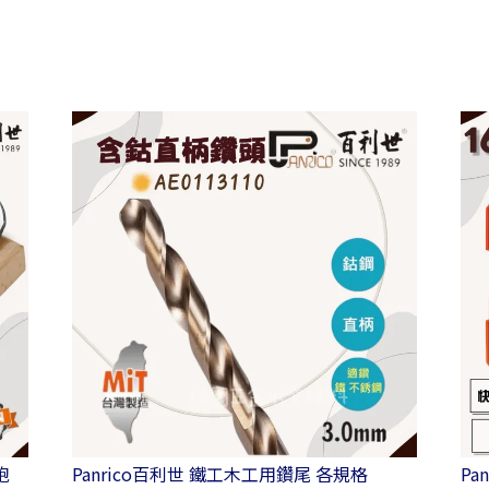
鉋
Panrico百利世 鐵工木工用鑽尾 各規格
Pa