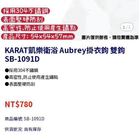
1
/
1
KARAT凱樂衛浴 Aubrey掛衣鉤 雙鉤
SB-1091D
●採用304不鏽鋼
●高密性,防止使用產生鏽點
●表面堅硬防刮
NT$780
商品編號:
SB-1091D
供貨狀況:
尚有庫存