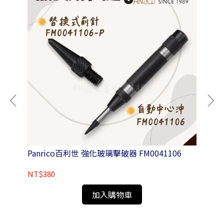
水平尺
Panrico百利世 強化玻璃擊破器 FM0041106
Pa
桿 
NT$380
NT
加入購物車