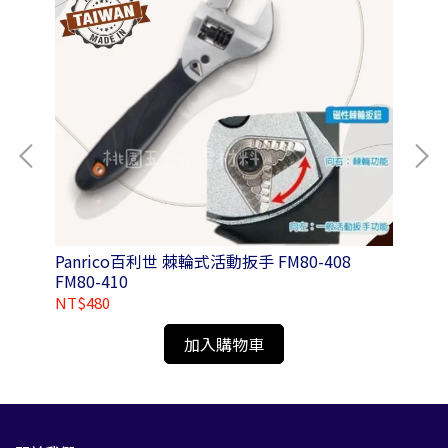
Panrico百利世 棘輪式活動扳手 FM80-408
Pa
FM80-410
鉋 
N0
NT$480
NT
加入購物車