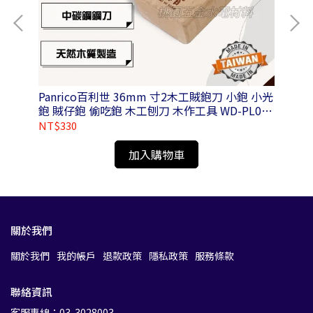
附磁
Panrico百利世 36mm 寸2木工賊鉋刀 小鉋 小光
鉋 賊仔鉋 偷吃鉋 木工刨刀 木作工具 WD-PL01-
N036100
NT$330
NT
加入購物車
關於我們
關於我們
我的帳戶
退款政策
隱私政策
服務條款
聯絡資訊
客服專線：03-3028003