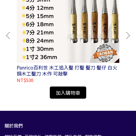
附磁
Panrico百利世 木工追入鑿 打鑿 鑿刀 鑿仔 白火
鋼木工鑿刀 木作 可敲擊
NT$530
NT
加入購物車
關於我們