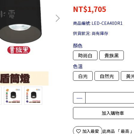
NT$1,705
商品編號:
LED-CEA40DR1
供貨狀況:
尚有庫存
顏色
時尚白
貴族黑
色溫
白光
自然光
黃
加入購物車
加入最愛
此商品 「 最高