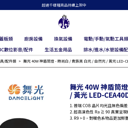
超過千樣種商品持續上架中
蓋板類
廚房設備
換氣設備
電動/手動/氣動工具
3C數位影音/配件
生活五金用品
排水/進水/水管設備
具/配件類
舞光 40W 神盾筒燈 - 時尚白 / 貴族黑 白光 / 自然光 / 黃光 LED-CEA4
舞光 40W 神盾筒燈 
/ 黃光 LED-CEA40D
1. 普瑞 COB 晶片均光且無色偏差
2. 超高演色性 Ra ≧ 90 真實
3. R9 > 0，對暖色系物品更加鮮