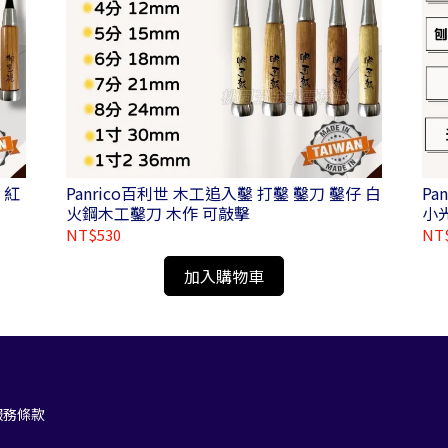
 紅
Panrico百利世 木工追入鑿 打鑿 鑿刀 鑿仔 白
Pa
火鋼木工鑿刀 木作 可敲擊
小
WD
NT$530
NT
加入購物車
服務條款