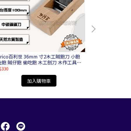
nrico百利世 36mm 寸2木工賊鉋刀 小鉋
Panrico百利世 P-200 加厚型工作防滑手套 -
光鉋 賊仔鉋 偷吃鉋 木工刨刀 木作工具
-PL01-N036100
$330
NT$100
加入購物車