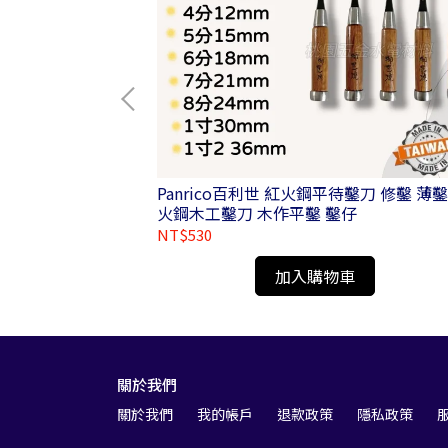
Panrico百利世 紅火鋼平待鑿刀 修鑿 薄鑿
 / 全黑色 S / M / L / XL J-GF001
火鋼木工鑿刀 木作平鑿 鑿仔
NT$530
加入購物車
關於我們
關於我們
我的帳戶
退款政策
隱私政策