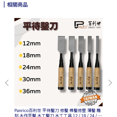
相關商品
 空
Panrico百利世 平待鑿刀 修鑿 榫鑿修整 薄鑿 雕
Pa
刻 木作平鑿 木工鑿刀 木工工具 12 / 18 / 24 / 30
鋼