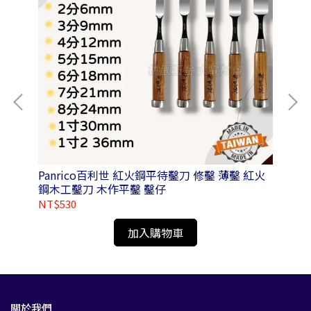
鑽頭
Panrico百利世 紅火鋼平待鑿刀 修鑿 薄鑿 紅火
Pa
鋼木工鑿刀 木作平鑿 鑿仔
氣除
NT$530
NT
加入購物車
關於我們