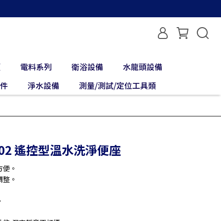
類
電料系列
衛浴設備
水龍頭設備
配件
淨水設備
測量/測試/定位工具類
 702 遙控型溫水洗淨便座
方便。
調整。
。