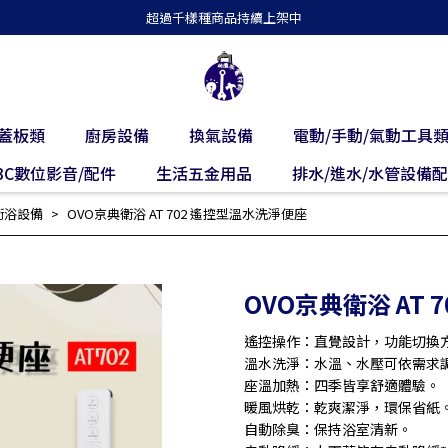
超過千樣種商品持續上架中
蓋板類
廚房設備
換氣設備
電動/手動/氣動工具
3C數位影音/配件
生活五金用品
排水/進水/水管設備
衛浴設備
OVO京典衛浴 AT 702 遙控型溫水洗淨便座
OVO京典衛浴 AT
遙控操作：直覺設計，功能切換
溫水洗淨：水溫、水壓可依需求
座溫加熱：四季皆享舒適體驗。
暖風烘乾：乾爽潔淨，環保省紙
自動除臭：保持浴室清新。