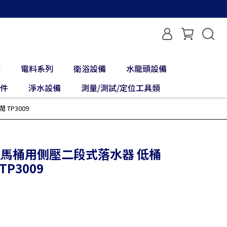
類
電料系列
衛浴設備
水龍頭設備
配件
淨水設備
測量/測試/定位工具類
TP3009
分離馬桶用側壓二段式落水器 低桶
P3009