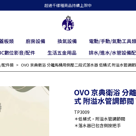
超過千樣種商品持續上架中
蓋板類
廚房設備
換氣設備
電動/手動/氣動工具
3C數位影音/配件
生活五金用品
排水/進水/水管設備
/配件類
OVO 京典衛浴 分離馬桶用側壓二段式落水器 低桶式 附溢水管調節閥 
OVO 京典衛浴 
式 附溢水管調節閥 T
TP3009
＊低桶式，附溢水管調節閥
＊落水器已包含側按把手