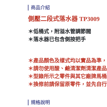
商品介紹
側壓二段式落水器 TP3009
＊低桶式，附溢水管調節閥
＊落水器已包含側按把手
＊產品顏色及樣式均以實品為準，
＊請勿使用酸、鹼清潔劑清潔產品
＊型錄所示之零件與其它廠牌馬桶
＊換修前請保留原零件，並先自行
規格說明