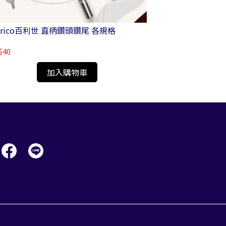
nrico百利世 直柄鑽頭鑽尾 各規格
Panrico百利世 四溝水
T/AA07416-T
$40
NT$95
加入購物車