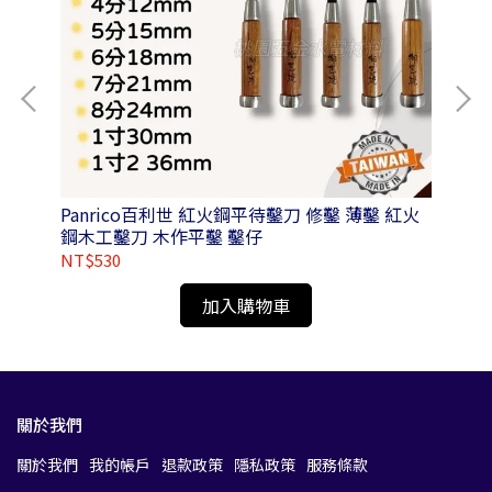
 /
Panrico百利世 紅火鋼平待鑿刀 修鑿 薄鑿 紅火
Pa
鋼木工鑿刀 木作平鑿 鑿仔
鋼
NT$530
NT
加入購物車
關於我們
關於我們
我的帳戶
退款政策
隱私政策
服務條款