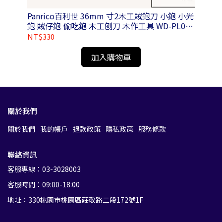
 空
Panrico百利世 36mm 寸2木工賊鉋刀 小鉋 小光
鉋 賊仔鉋 偷吃鉋 木工刨刀 木作工具 WD-PL01-
N036100
NT$330
NT
加入購物車
關於我們
關於我們
我的帳戶
退款政策
隱私政策
服務條款
聯絡資訊
客服專線：03-3028003
客服時間：09:00-18:00
地址：330桃園市桃園區莊敬路二段172號1F