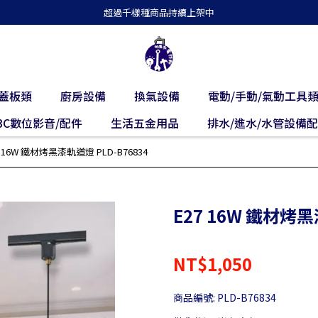
超過千樣種商品持續上架中
蓋板類
廚房設備
換氣設備
電動/手動/氣動工具
3C數位影音/配件
生活五金用品
排水/進水/水管設備
7 16W 鐵材烤黑漆軌道燈 PLD-B76834
E27 16W 鐵材烤黑
NT$1,050
商品編號:
PLD-B76834