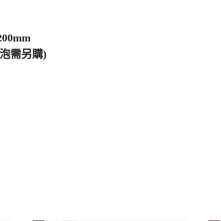
200mm
(燈泡需另購)