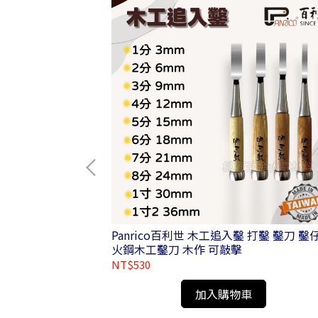
分六角軸夾頭接桿
Panrico百利世 木工追入鑿 打鑿 鑿刀 鑿
火鋼木工鑿刀 木作 可敲擊
NT$530
加入購物車