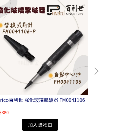
nrico百利世 強化玻璃擊破器 FM0041106
Panrico百利
E002-20603/ E
$380
NT$60
加入購物車