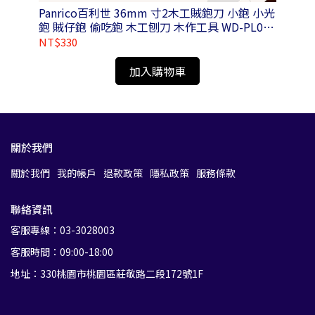
套筒
Panrico百利世 36mm 寸2木工賊鉋刀 小鉋 小光
鉋 賊仔鉋 偷吃鉋 木工刨刀 木作工具 WD-PL01-
N036100
NT$330
NT
加入購物車
關於我們
關於我們
我的帳戶
退款政策
隱私政策
服務條款
聯絡資訊
客服專線：03-3028003
客服時間：09:00-18:00
地址：330桃園市桃園區莊敬路二段172號1F