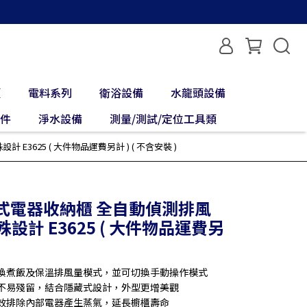
類
電料系列
衛浴設備
水龍頭設備
配件
淨水設備
測量/測試/定位工具類
3625 ( 大件物品運費另計 ) ( 不含安裝 )
嵌入式電器收納櫃 全自動偵測排風
設計 E3625 ( 大件物品運費另
切換煮飯及保溫排風量模式，並可切換手動操作模式
氣不易殘留，結合隱藏式設計，外型更增美觀
有效排除內部電器產生蒸氣，延長櫥櫃壽命