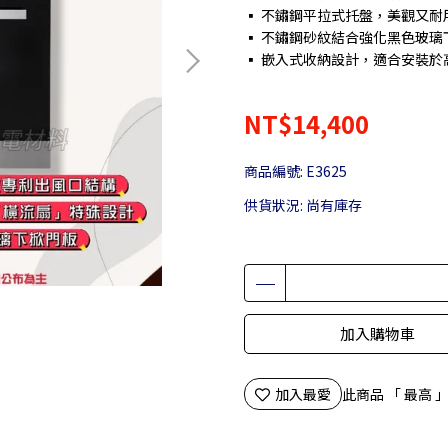
▪ 不鏽鋼平拉式托盤，美觀又耐
▪ 不鏽鋼砂紋結合強化黑色玻
▪ 嵌入式收納設計，適合安裝於
NT$14,400
商品編號:
E3625
供貨狀況:
尚有庫存
加入購物車
加入最愛
此商品 「 最高