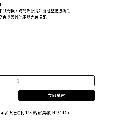
用
璃下掀門板，時尚外觀提升櫥櫃整體協調性
高身櫃與其他電器完美搭配
立即購買
 」可以折抵紅利
144
點 (約等於
NT$144
)