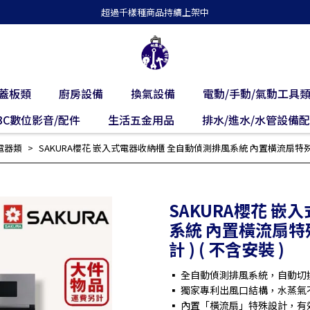
超過千樣種商品持續上架中
蓋板類
廚房設備
換氣設備
電動/手動/氣動工具
3C數位影音/配件
生活五金用品
排水/進水/水管設備
電器類
SAKURA櫻花 嵌入式電器收納櫃 全自動偵測排風系統 內置橫流扇特殊設計 E
SAKURA櫻花 
系統 內置橫流扇特殊
計 ) ( 不含安裝 )
▪ 全自動偵測排風系統，自動
▪ 獨家專利出風口結構，水蒸
▪ 內置「橫流扇」特殊設計，