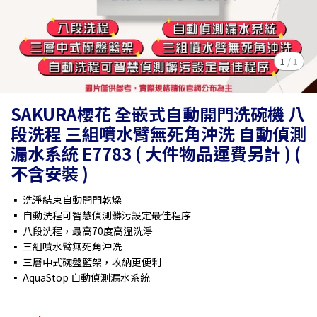
1
/
1
SAKURA櫻花 全嵌式自動開門洗碗機 八
段洗程 三組噴水臂無死角沖洗 自動偵測
漏水系統 E7783 ( 大件物品運費另計 ) (
不含安裝 )
▪ 洗淨結束自動開門乾燥
▪ 自動洗程可智慧偵測髒污設定最佳程序
▪ 八段洗程，最高70度高溫洗淨
▪ 三組噴水臂無死角沖洗
▪ 三層中式碗盤籃架，收納更便利
▪ AquaStop 自動偵測漏水系統