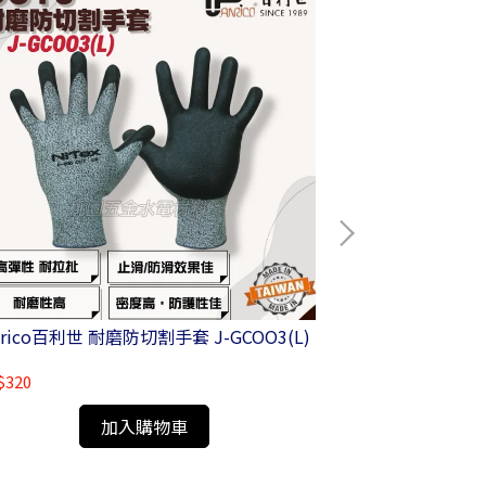
Panrico百利世 耐磨防切割手套 J-GCOO3(L)
Panrico百利
E002-1AU1024
$320
NT$490
加入購物車