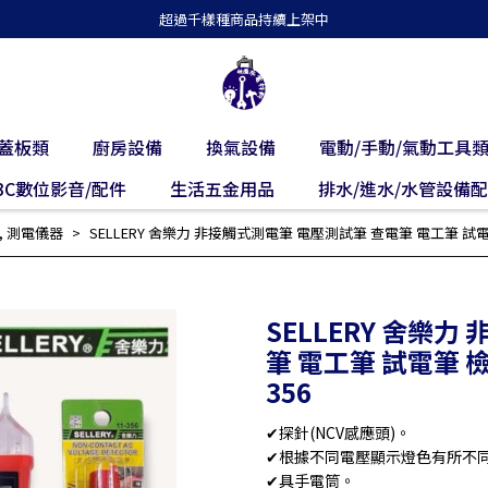
超過千樣種商品持續上架中
蓋板類
廚房設備
換氣設備
電動/手動/氣動工具
3C數位影音/配件
生活五金用品
排水/進水/水管設備
,
測電儀器
SELLERY 舍樂力 非接觸式測電筆 電壓測試筆 查電筆 電工筆 試電筆
SELLERY 舍樂
筆 電工筆 試電筆 檢
356
✔探針(NCV感應頭)。
✔根據不同電壓顯示燈色有所不
✔具手電筒。