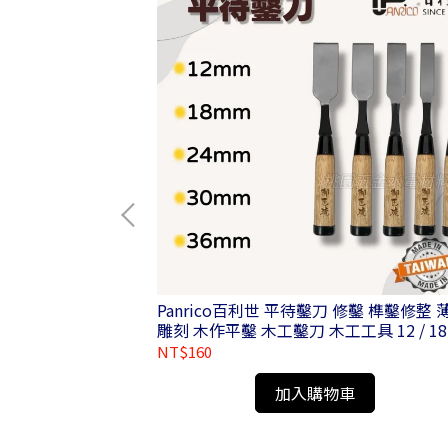
自鎖式電鑽夾頭
Panrico百利世 平待鑿刀 修鑿 榫鑿修整 
雕刻 木作平鑿 木工鑿刀 木工工具 12 / 18 
24 / 30 / 36mm
NT$160
加入購物車