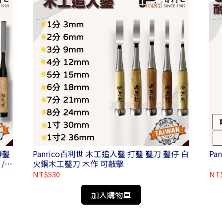
薄鑿
Panrico百利世 木工追入鑿 打鑿 鑿刀 鑿仔 白
/
火鋼木工鑿刀 木作 可敲擊
NT$530
NT
加入購物車