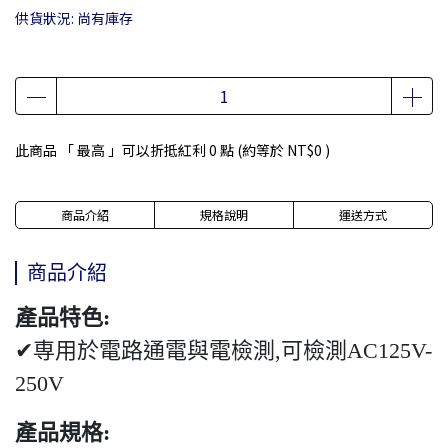
供貨狀況:
尚有庫存
此商品 「 最高 」可以折抵紅利
0
點 (約等於
NT$0
)
商品介紹
規格說明
運送方式
商品介紹
產品特色:
✔専用於電路通電與電檢測,可檢測AC125V-
250V
產品規格: