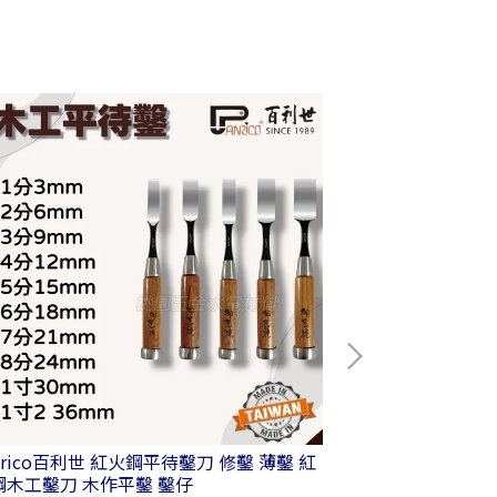
nrico百利世 紅火鋼平待鑿刀 修鑿 薄鑿 紅
Panrico百利
鋼木工鑿刀 木作平鑿 鑿仔
鑽 刻字筆 BG