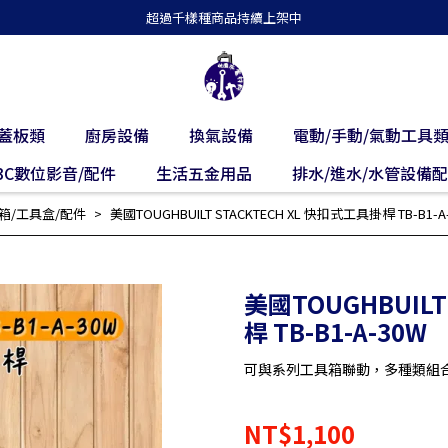
超過千樣種商品持續上架中
蓋板類
廚房設備
換氣設備
電動/手動/氣動工具
3C數位影音/配件
生活五金用品
排水/進水/水管設備
箱/工具盒/配件
美國TOUGHBUILT STACKTECH XL 快扣式工具掛桿 TB-B1-A
美國TOUGHBUILT
桿 TB-B1-A-30W
可與系列工具箱聯動，多種類組
NT$1,100