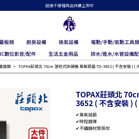
超過千樣種商品持續上架中
蓋板類
廚房設備
換氣設備
電動/手動/氣動工具
3C數位影音/配件
生活五金用品
排水/進水/水管設備
電器類
TOPAX莊頭北 70cm 落地式烘碗機 臭氧殺菌 TD-3652 ( 不含安裝 ) 
TOPAX莊頭北 70
3652 ( 不含安裝 
✔臭氧殺菌
✔時程選擇
✔不鏽鋼材質筷架