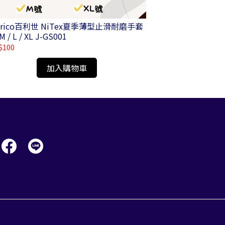
nrico百利世 NiTex夏季薄型止滑耐磨手套
Panrico百利世
S / M / L / XL J-GS001
$100
NT$380
加入購物車