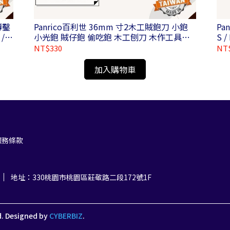
薄鑿
Panrico百利世 36mm 寸2木工賊鉋刀 小鉋
Pa
/
小光鉋 賊仔鉋 偷吃鉋 木工刨刀 木作工具
WD-PL01-N036100
NT$330
NT
加入購物車
服務條款
地址：330桃園市桃園區莊敬路二段172號1F
d.
Designed by
CYBERBIZ
.