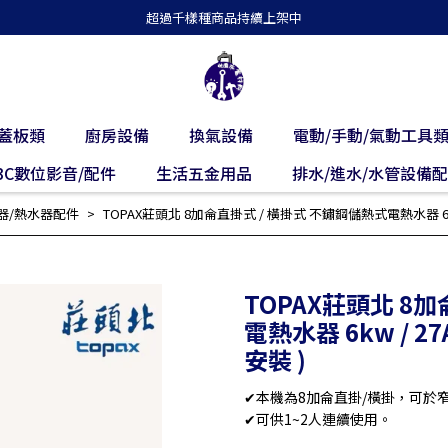
超過千樣種商品持續上架中
蓋板類
廚房設備
換氣設備
電動/手動/氣動工具
3C數位影音/配件
生活五金用品
排水/進水/水管設備
器/熱水器配件
TOPAX莊頭北 8加侖直掛式 / 橫掛式 不鏽鋼儲熱式電熱水器 6kw / 27
TOPAX莊頭北 8
電熱水器 6kw / 27A 
安裝 )
✔本機為8加侖直掛/橫掛，可於
✔可供1~2人連續使用。