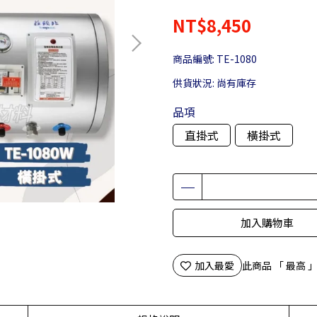
NT$8,450
商品編號:
TE-1080
供貨狀況:
尚有庫存
品項
直掛式
橫掛式
加入購物車
加入最愛
此商品 「 最高