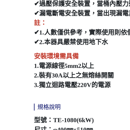
✔過壓保護安全裝置，當桶內壓力
✔漏電斷電安全裝置，當出現漏電
註：
✔1.人數僅供參考，實際使用則
✔2.本器具嚴禁使用地下水
安裝環境需具備
1.電源線徑5mm2以上
2.裝有30A以上之無熔絲開關
3.獨立迴路電壓220V的電源
規格說明
型號：TE-1080(6kW)
尺寸：φ400㎜×510㎜