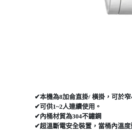
✔本機為8加侖直掛/ 橫掛，可於
✔可供1~2人連續使用。
✔內桶材質為304不鏽鋼
✔超溫斷電安全裝置，當桶內溫度