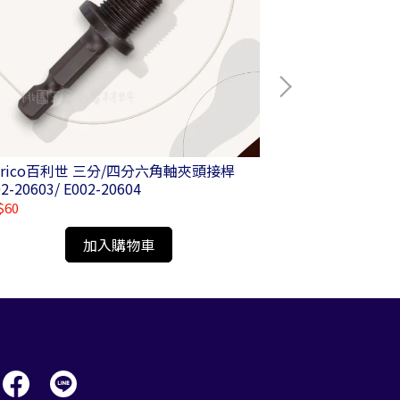
nrico百利世 三分/四分六角軸夾頭接桿
Panrico百利
2-20603/ E002-20604
$60
NT$45
加入購物車