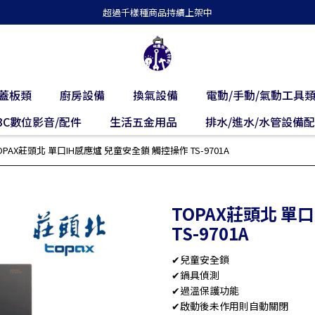
超過千樣種商品持續上架中
蓋板類
廚房設備
換氣設備
電動/手動/氣動工具
3C數位影音/配件
生活五金用品
排水/進水/水管設備
OPAX莊頭北 單口IH感應爐 兒童安全鎖 觸控操作 TS-9701A
TOPAX莊頭北 單
TS-9701A
✔兒童安全鎖
✔鍋具偵測
✔過溫保護功能
✔啟動後未作用則自動關閉