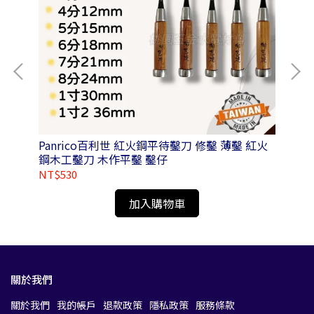
驗
Panrico百利世 紅火鋼平待鑿刀 修鑿 薄鑿 紅火
P
鋼木工鑿刀 木作平鑿 鑿仔
NT$530
NT
加入購物車
關於我們
關於我們
我的帳戶
退款政策
隱私政策
服務條款