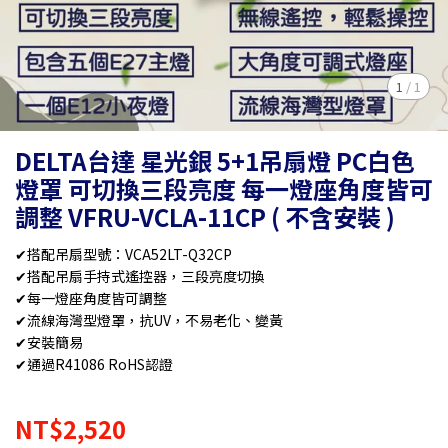
1
/
1
DELTA台達 星光銀 5+1吊扇燈 PC白色
燈罩 可切換三段亮度 每一燈座角度皆可
調整 VFRU-VCLA-11CP ( 不含安裝 )
✔搭配吊扇型號：VCA52LT-Q32CP
✔搭配吊扇手持式遙控器，三段亮度切換
✔每一燈座角度皆可調整
✔流線海灣型燈罩，抗UV，不易老化、變黃
✔安裝簡易
✔通過R41086 RoHS認證
NT$2,520