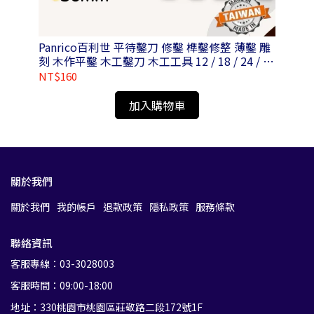
Panrico百利世 平待鑿刀 修鑿 榫鑿修整 薄鑿 雕
Pa
刻 木作平鑿 木工鑿刀 木工工具 12 / 18 / 24 / 30
/ 36mm
NT$160
NT
加入購物車
關於我們
關於我們
我的帳戶
退款政策
隱私政策
服務條款
聯絡資訊
客服專線：03-3028003
客服時間：09:00-18:00
地址：330桃園市桃園區莊敬路二段172號1F